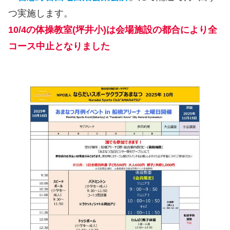
つ実施します。
10/4の体操教室
(
坪井小
)
は会場施設の都合により全
コース中止となりました